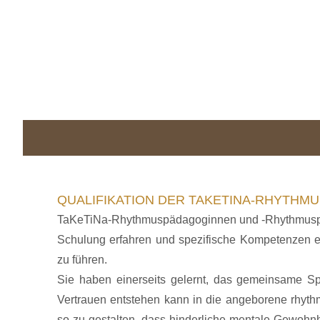
QUALIFIKATION DER TAKETINA-RHYTH
TaKeTiNa-Rhythmuspädagoginnen und -Rhythmuspäd
Schulung erfahren und spezifische Kompetenzen e
zu führen.
Sie haben einerseits gelernt, das gemeinsame S
Vertrauen entstehen kann in die angeborene rhythm
so zu gestalten, dass hinderliche mentale Gewohn