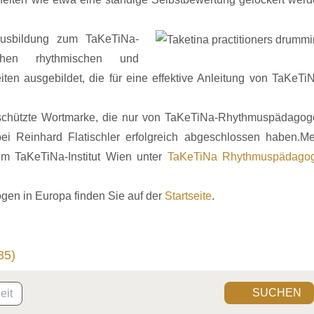
usbildung zum TaKeTiNa-
chen rhythmischen und
ten ausgebildet, die für eine effektive Anleitung von TaKeTi
eschützte Wortmarke, die nur von TaKeTiNa-Rhythmuspädago
ei Reinhard Flatischler erfolgreich abgeschlossen haben.M
im TaKeTiNa-Institut Wien unter
TaKeTiNa Rhythmuspädagog
en in Europa finden Sie auf der
Startseite
.
85)
SUCHEN