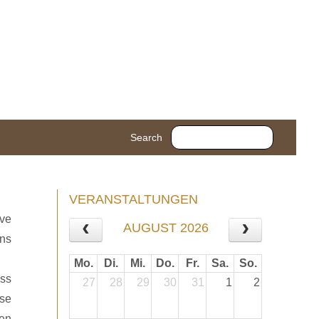
Search
VERANSTALTUNGEN
ive
AUGUST 2026
ens
Mo.
Di.
Mi.
Do.
Fr.
Sa.
So.
ass
27
28
29
30
31
1
2
sse
den