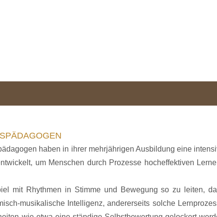
MUSPÄDAGOGEN
agogen haben in ihrer mehrjährigen Ausbildung eine intens
ntwickelt, um Menschen durch Prozesse hocheffektiven Lern
piel mit Rhythmen in Stimme und Bewegung so zu leiten, d
isch-musikalische Intelligenz, andererseits solche Lernproze
heiten wie etwa eine ständige Selbstbewertung gelockert wer