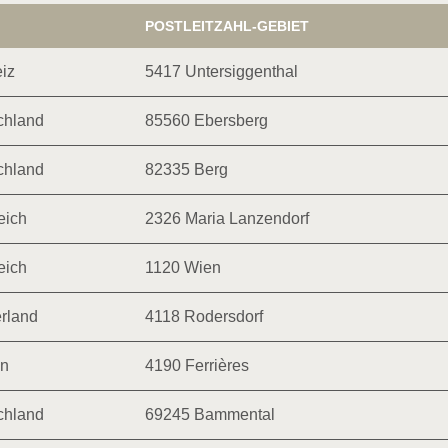
POSTLEITZAHL-GEBIET
iz
5417 Untersiggenthal
chland
85560 Ebersberg
chland
82335 Berg
eich
2326 Maria Lanzendorf
eich
1120 Wien
rland
4118 Rodersdorf
en
4190 Ferrières
chland
69245 Bammental